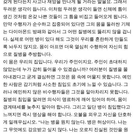
갖게 된다든지 사고나 재앙을 만나게 될 거라는 말을요. 그래서
두려운 생각이 듭니다. 이처럼 두려운 생각이 들면 신체에 틈이
생긴 것처럼 온갖 나쁜 것들이 그 틈을 비집고 들어오게 됩니다.
만약 수행자가 순수하고 집중되어 있다면 그의 몸을 둘러싼 기체
는 다이아몬드 방패와 같아서 그 어떤 질병에도 뚫리지 않을 겁니
다. 실제로 어떤 병이 있다 해도 그것이 우리를 혼란하게 만들도
록 놔두지 않지요. 몸이 아프면 더욱 열심히 수행하여 자신의 힘
으로 질병을 추방합니다.
이 몸은 우리의 집입니다. 우리가 주인이지요. 주인이 초대하지
않았는데 누가 감히 들어올 수 있겠습니까? 여러분이 질병을 몰
아내겠다고 굳게 결심하면 그것은 몸 속에 머물지 못합니다. 예민
한 사람은 감기처럼 사소한 침입도 초기에 느낄 수 있습니다. 그
러나 예민하지 않은 비수행자들은 그것을 알아차리지 못합니다.
질병의 침입을 알려면 의식이 명료하게 깨어 있어야 하며, 몸이
경계태세를 늦추지 말아야 합니다. 그리고 일단 병이 침입했다고
느껴지면 즉시 명상을 해야 합니다. 오불을 외우고 자신을 단호하
게 일깨우십시오. “나는 병을 원치 않는다. 병은 허상이다. 나는
그 무엇에도 강요받고 싶지 않다. 나는 오로지 진실된 것만을 원