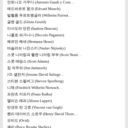
안토니오 가우디 (Antonio Gaudi y Corn…
에드바르트 뭉크 (Edvard Munch)
빌헬름 푸르트벵글러 (Wilhelm Furtwä…
글렌 굴드 (Glenn Gould)
이사도라 던컨 (Isadora Duncan)
니콜로 파가니니 (Niccolo Paganini)
헤르만 헤세 (Hermann Hesse)
바슬라브 니진스키 (Vaslav Nijinsky)
스콧 니어링과 헬렌 니어링 부부 (Scott Neari…
스콧 애덤스 (Scott Adams)
짐 자무쉬 (Jim Jarmusch)
J.D. 샐린저 (Jerome David Salinge…
스티븐 스필버그 (Steven Spielberg)
니체 (Friedrich Wilhelm Nietzsch…
프란츠 카프카 (Franz Kafka)
앨리슨 래퍼 (Alison Lapper)
빈센트 반 고호 (Vincent van Gogh)
헨리 데이비드 소로우 (Henry David Thore…
오비드 (Ovid)
셸리 (Percy Bysshe Shelley)