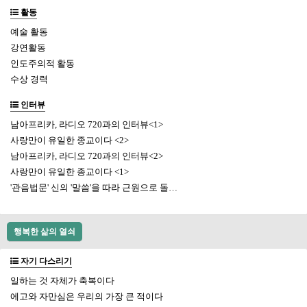
활동
예술 활동
강연활동
인도주의적 활동
수상 경력
인터뷰
남아프리카, 라디오 720과의 인터뷰<1>
사랑만이 유일한 종교이다 <2>
남아프리카, 라디오 720과의 인터뷰<2>
사랑만이 유일한 종교이다 <1>
'관음법문' 신의 '말씀'을 따라 근원으로 돌…
행복한 삶의 열쇠
자기 다스리기
일하는 것 자체가 축복이다
에고와 자만심은 우리의 가장 큰 적이다