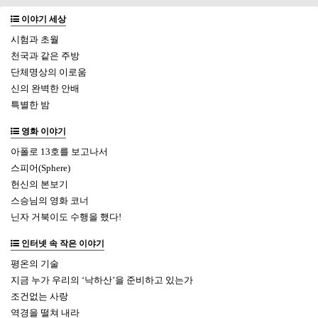
이야기 세상
시험과 초월
천국과 같은 주방
단체명상의 이로움
신의 완벽한 안배
특별한 밤
영화 이야기
아폴로 13호를 보고나서
스피어(Sphere)
헌신의 본보기
스승님의 영화 코너
닌자 거북이도 수행을 했다!
인터넷 속 작은 이야기
평온의 기술
지금 누가 우리의 ‘낙하산’을 준비하고 있는가
조건없는 사랑
역경을 떨쳐 내라