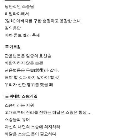
낭만적인 스승님
히말라야에서
[일화] 아버지를 구한 총명하고 용감한 소녀
질의응답
마하 쿰브 멜라 축제
가르침
관음법문은 일종의 호신술
바람직하지 않은 습관
관음법문은 무술(武術)과 같다.
해야 할 것과 하지 말아야 할 것
우리가 선한 행위를 했을 때
위대한 스승의 길
스승이라는 지위
고대로부터 진리를 전하는 깨달은 스승은 항상 …
스승들의 유머
자신의 내면의 스승에 의지하라
깨달은 스승도 돈이 필요하다