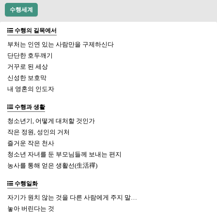
수행세계
수행의 길목에서
부처는 인연 있는 사람만을 구제하신다
단단한 호두깨기
거꾸로 된 세상
신성한 보호막
내 영혼의 인도자
수행과 생활
청소년기, 어떻게 대처할 것인가
작은 정원, 성인의 거처
즐거운 작은 천사
청소년 자녀를 둔 부모님들께 보내는 편지
농사를 통해 얻은 생활선(生活禪)
수행일화
자기가 원치 않는 것을 다른 사람에게 주지 말…
놓아 버린다는 것