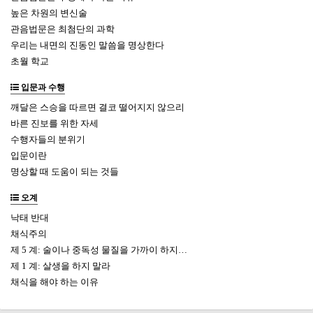
높은 차원의 변신술
관음법문은 최첨단의 과학
우리는 내면의 진동인 말씀을 명상한다
초월 학교
입문과 수행
깨달은 스승을 따르면 결코 떨어지지 않으리
바른 진보를 위한 자세
수행자들의 분위기
입문이란
명상할 때 도움이 되는 것들
오계
낙태 반대
채식주의
제 5 계: 술이나 중독성 물질을 가까이 하지…
제 1 계: 살생을 하지 말라
채식을 해야 하는 이유