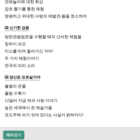
모래놀이에 대한 회상
잡초 뽑기를 통한 체험
영원하고 위대한 사랑의 재발견-뜰을 청소하며
신기한 감응
방편관음법문을 수행할 때의 신비한 체험들
칭하이 보모
미소를 띠며 돌아가신 '아마'
두 가지 체험이야기
천국의 피리 소리
당신은 모르실거야
불멸의 은줄
플럼 수확기
12달러 지급 뒤의 사랑 이야기
높은 세계에서 온 예술가들
포도주에 피가 섞여 있다는 사실이 밝혀지다!
해피요기