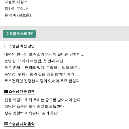
파블로 카잘스
칭하이 무상사
존 레이 (본초론)
수프림 마스터 TV
스승님 최신 강연
내면의 천국의 빛과 소리 명상의 올바른 균형이…
능엄경: 25가지 수행법, 첫 번째 세션
모든 존재는 연결돼 있다, 존중하는 법을 배우…
능엄경: 수행의 힘과 깊은 공을 탐하여 마가 …
무조건적인 진정한 사랑이 있어야 우주 합일과 …
스승님 대중 강연
신을 깨닫기 위해 우리는 종교를 넘어서야 한다
깨닫은 스승은 모든 종교를 초월한다
삶은 영원히 계속된다: 질의 응답
스승님 시와 음악