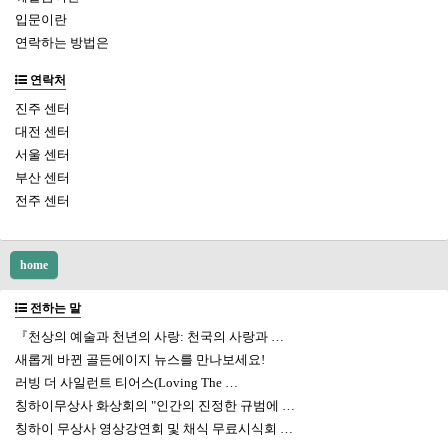
입문이란
연락하는 방법은
연락처
진주 센터
대전 센터
서울 센터
부산 센터
전주 센터
home
전하는 말
『천상의 예술과 천년의 사랑: 천국의 사랑과 …
새롭게 바뀐 골든에이지 뉴스를 만나보세요!
러빙 더 사일런트 티어스(Loving The …
칭하이무상사 화상회의 "인간의 진정한 규범에 …
칭하이 무상사 영상강연회 및 채식 무료시식회 …