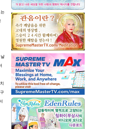
로는
은
 날
더
미치
신구
서