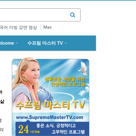
Max
국어 더빙 강연 영상
elcome
수프림 마스터 TV
하
 삶
명
 각