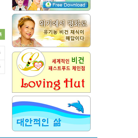
록
6
6