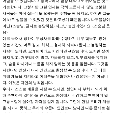
어넘을 수 있습니다. 초등학교에서 곧장 대학교로 뛰어넘는 것도
가능합니다. 그렇지만 그런 인재는 극히 드뭅니다. 몇몇 성불한
사람들은 아직 젊은데도 오랫동안 수행을 해 왔지요. 하지만 그들
이 바로 성불할 수 있었던 것은 타고났기 때문입니다. 나무불상이
아닌 (스승님, 글자로 농담하심) 타고난 성인이었지요. (스승님 웃
음)
예를 들어서 칭하이 무상사를 따라 수행하긴 너무 힘들고, 앉아
있는 시간도 너무 길고, 채식도 철저히 지켜야 한다고 불평하는
사람이 있다면, 오계만이라도 지킨다면 괜찮습니다. 오계란 살생
하지 말고, 거짓말하지 말고, 간음하지 말고, 일부일처를 유지하
고, 술을 마시거나 노름을 하지 말라는 것 등을 말합니다. 그것을
지킨다면 언젠가 다시 인간으로 환생할 수 있습니다. 지금 나를
위해 계율을 지키라고 여러분을 위협하거나 강요하는 게 아닙니
다. 이것은 자연의 법칙입니다.
우리가 스스로 계율을 지킬 수 있다면, 성인이나 부처가 되기 위
해 수행하지 않더라도 인간으로 환생해서 건강하고 행복하며 덜
고통스럽게 살아갈 자격을 얻게 됩니다. 그런데 만일 우리가 계율
을 지키지 못하고 우리의 수준이 인간보다 낮다면 다른 존재로 환