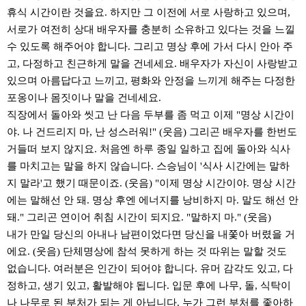
휴식 시간이란 것을요. 하지만 그 이전에 서로 사랑하고 있으며,
서로가 여전히 상대 배우자를 충분히 소유하고 있다는 것을 느낄
수 있도록 해주어야 합니다. 그리고 명상 후에 가서 다시 안아 주
고, 다정하고 친근하게 말을 건네세요. 배우자가 자신이 사랑받고
있으며 아름답다고 느끼고, 평화와 안정을 느끼게 해주는 다정한
포옹이나 몸짓이나 말을 건네세요.
직장에서 돌아와 씻고 난 다음 두부를 좀 먹고 이제 "명상 시간이
야. 나 건드리지 마, 난 성스러워!" (웃음) 그리곤 배우자를 한번도
거들떠 보지 않지요. 처음엔 하루 종일 일하고 집에 돌아와 식사
를 마치고는 말을 하지 않습니다. 스승님이 '식사 시간에는 말하
지 말라'고 했기 때문이죠. (웃음) "이제 명상 시간이야. 명상 시간
에는 말해선 안 돼. 명상 후엔 에너지를 낭비하지 마. 말도 해선 안
돼." 그리곤 연이어 취침 시간이 되지요. "말하지 마." (웃음)
내가 만일 당신의 아내나 남편이었다면 당신을 내쫓아 버렸을 거
에요. (웃음) 단체명상에 참석 못하게 하는 것 따위는 말할 것도
없습니다. 여러분은 인간이 되어야 합니다. 유머 감각도 있고, 다
정하고, 생기 있고, 활발해야 됩니다. 입문 후에 나무, 돌, 식탁이
나 나무로 된 부처가 되는 게 아닙니다. 누가 그런 부처를 좋아하