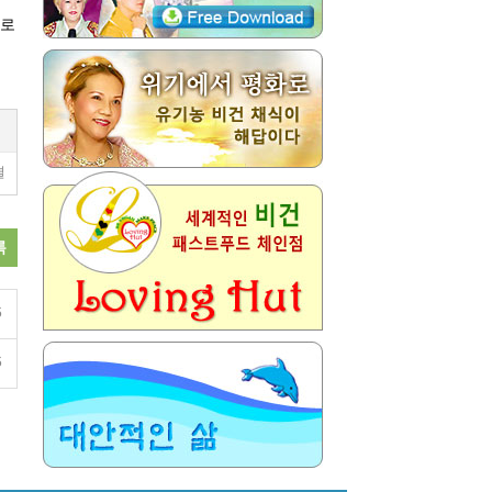
으로
결
록
6
6