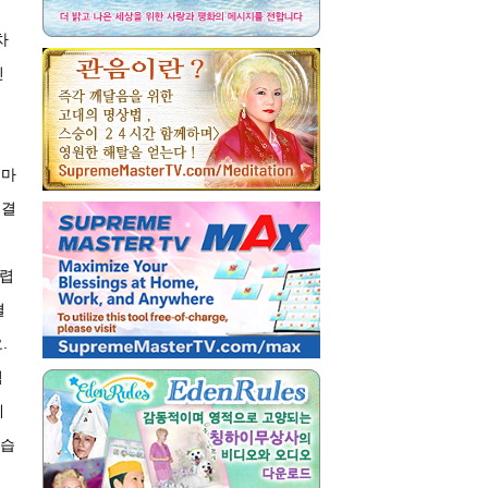
차
신
수
얼마
 결
어렵
결
.
적
체
돕습