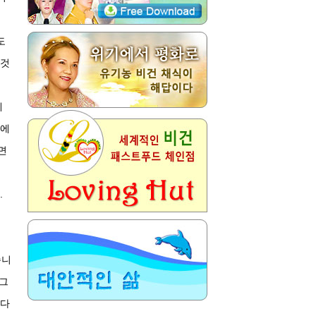
도
 것
게
일에
면
.
습니
 그
하다