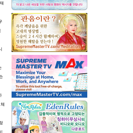
존재
우
님
니
는
손
하
 체
람
이