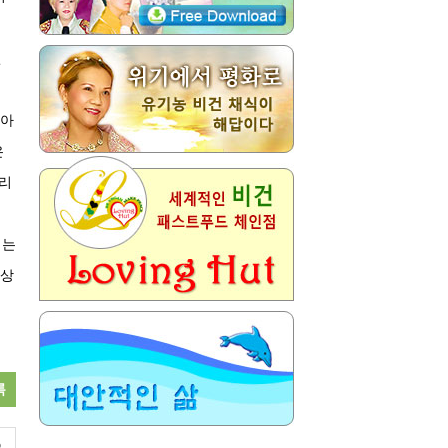
면
같아
은
우리
때는
평상
록