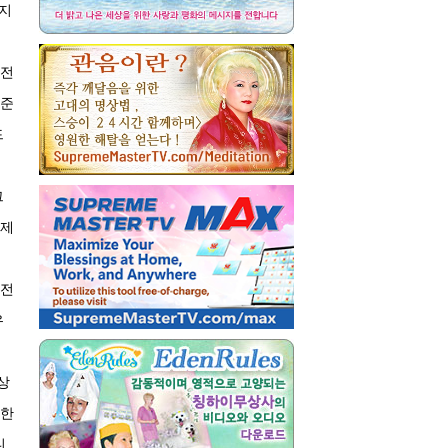
내지
비전
 준
드
그
실제
 전
유
상
족한
니