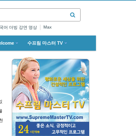
Max
국어 더빙 강연 영상
elcome
수프림 마스터 TV
있
을
천