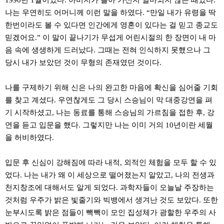
1990년 1월이었다. 아버지가 돌아 가신지 얼마되지 않은 때였다.
나는 우연히도 어머니께 이런 말을 하였다. “만일 내가 유령을 딱
한번이라도 볼 수 있다면 인간에게 영혼이 있다는 걸 믿고 종교도
믿겠어요.” 이 말이 끝나기가 무섭게 어린시절의 한 장면이 내 마
음 속에 생생하게 드러났다. 그때는 전혀 인식하지 못했으나 그
당시 내가 보았던 것이 무형의 존재였던 것이다.
나를 구제하기 위해 신은 나의 완고한 마음에 확신을 심어줄 기회
를 찾고 계셨다. 우연찮게도 그 당시 스승님이 막 대중강연을 펴
기 시작하셨고, 나는 동료를 통해 스승님의 가르침을 접한 후, 강
연을 듣고 입문을 했다. 그렇지만 나는 이미 거의 10년이란 세월
을 허비하였다.
입문 후 신심이 강해짐에 따라 내적, 외적인 체험을 모두 할 수 있
었다. 나는 내가 왜 이 세상으로 떨어졌는지 알았고, 나의 전생과
천지창조에 대해서도 알게 되었다. 과학자들이 오늘날 주장하는
것처럼 우주가 밝은 빛줄기와 빅뱅에서 생겨난 것도 보았다. 또한
눈부시도록 밝은 점들이 빽빽이 모인 집성체가 광할한 우주의 사