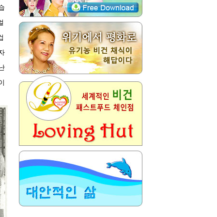
습
얼
겁
자
난
이