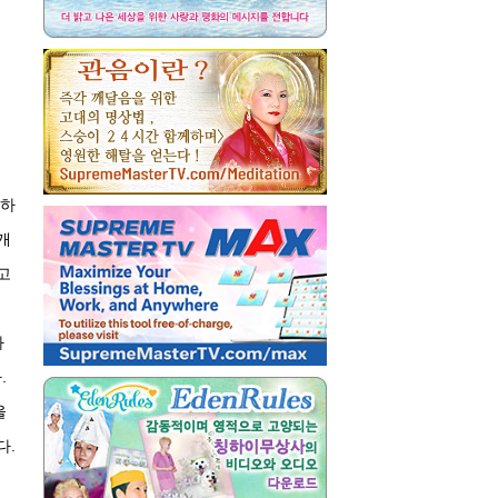
 하
개
고
아
.
울
다.