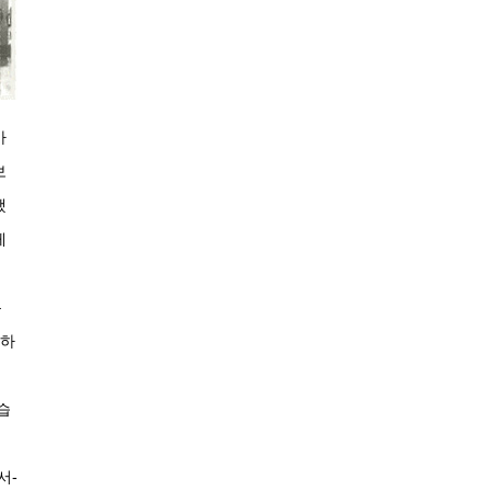
가
보
했
게
는
 하
습
서-