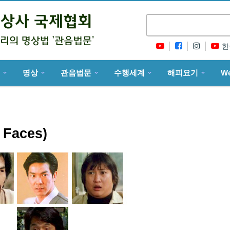
한
명상
관음법문
수행세계
해피요기
W
Faces)