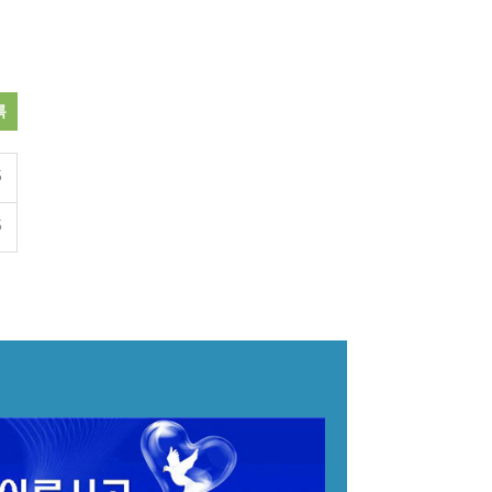
록
5
5