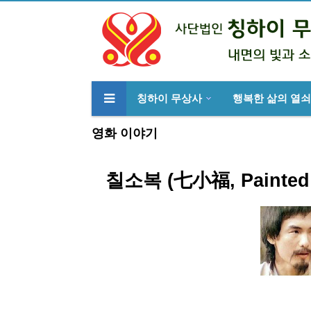
칭하이 무상사
행복한 삶의 열쇠
류
하위분류
영화 이야기
칠소복 (七小福, Painted 