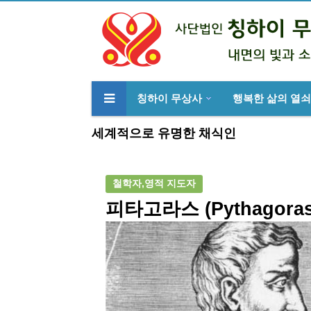
칭하이 무상사
행복한 삶의 열쇠
류
하위분류
세계적으로 유명한 채식인
철학자,영적 지도자
피타고라스 (Pythagoras