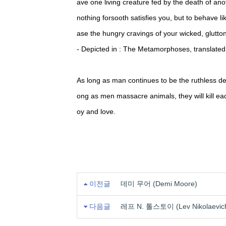
ave one living creature fed by the death of ano
nothing forsooth satisfies you, but to behave l
ase the hungry cravings of your wicked, glutto
- Depicted in : The Metamorphoses, translate
As long as man continues to be the ruthless des
ong as men massacre animals, they will kill e
oy and love.
이전글
데미 무어 (Demi Moore)
다음글
레프 N. 톨스토이 (Lev Nikolaevich 