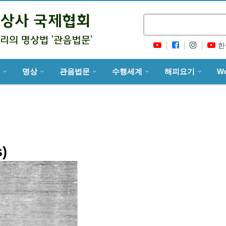
한
명상
관음법문
수행세계
해피요기
W
)