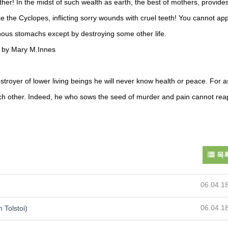
ther! In the midst of such wealth as earth, the best of mothers, provides
ike the Cyclopes, inflicting sorry wounds with cruel teeth! You cannot ap
nous stomachs except by destroying some other life.
d by Mary M.Innes
troyer of lower living beings he will never know health or peace. For as
ach other. Indeed, he who sows the seed of murder and pain cannot reap
목
06.04.1
06.04.1
Tolstoi)