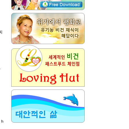
찌
.
 h