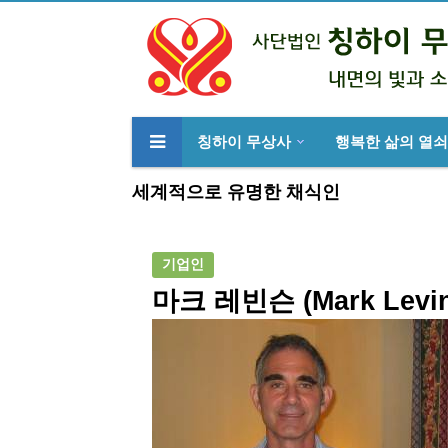
칭하이 무상사
행복한 삶의 열쇠
류
하위분류
세계적으로 유명한 채식인
기업인
마크 레빈슨 (Mark Levin