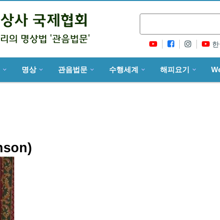
한
명상
관음법문
수행세계
해피요기
W
son)